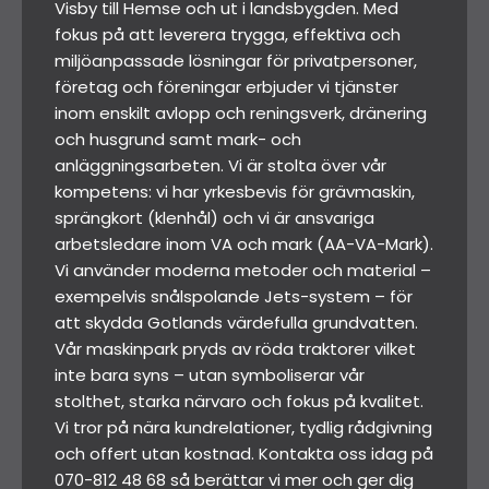
Visby till Hemse och ut i landsbygden. Med
fokus på att leverera trygga, effektiva och
miljöanpassade lösningar för privatpersoner,
företag och föreningar erbjuder vi tjänster
inom enskilt avlopp och reningsverk, dränering
och husgrund samt mark- och
anläggningsarbeten. Vi är stolta över vår
kompetens: vi har yrkesbevis för grävmaskin,
sprängkort (klenhål) och vi är ansvariga
arbetsledare inom VA och mark (AA-VA-Mark).
Vi använder moderna metoder och material –
exempelvis snålspolande Jets-system – för
att skydda Gotlands värdefulla grundvatten.
Vår maskinpark pryds av röda traktorer vilket
inte bara syns – utan symboliserar vår
stolthet, starka närvaro och fokus på kvalitet.
Vi tror på nära kundrelationer, tydlig rådgivning
och offert utan kostnad. Kontakta oss idag på
070-812 48 68
så berättar vi mer och ger dig