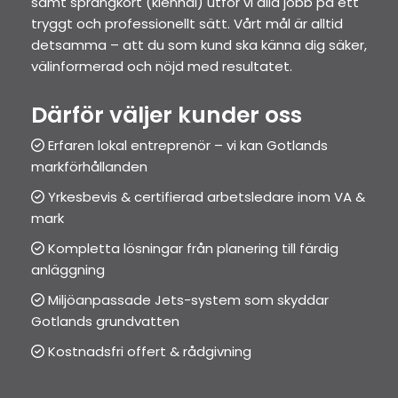
samt sprängkort (klenhål) utför vi alla jobb på ett
tryggt och professionellt sätt. Vårt mål är alltid
detsamma – att du som kund ska känna dig säker,
välinformerad och nöjd med resultatet.
Därför väljer kunder oss
Erfaren lokal entreprenör – vi kan Gotlands

markförhållanden
Yrkesbevis & certifierad arbetsledare inom VA &

mark
Kompletta lösningar från planering till färdig

anläggning
Miljöanpassade Jets-system som skyddar

Gotlands grundvatten
Kostnadsfri offert & rådgivning
